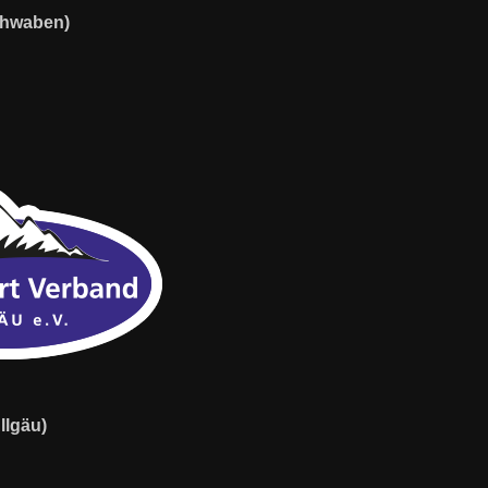
chwaben)
llgäu)